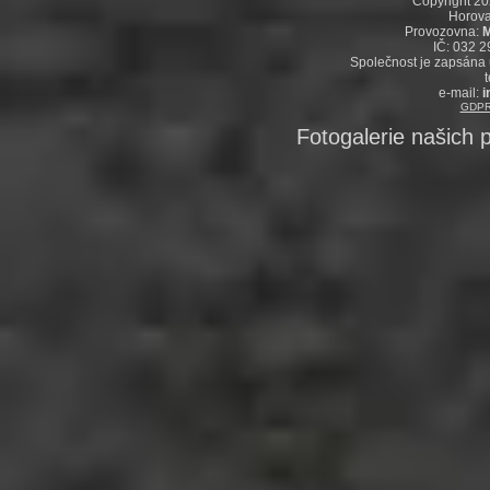
Copyright 2
Horova
Provozovna:
M
IČ: 032 
Společnost je zapsána 
t
e-mail:
i
GDPR
Fotogalerie našich p