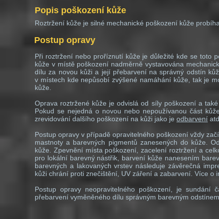
Popis poškození kůže
Roztržení kůže je silné mechanické poškození kůže probíha
Postup opravy
Při roztržení nebo proříznutí kůže je důležité kde se toto
kůže v místě poškození nadměrně vystavována mechanick
dílu za novou kůži a její přebarvení na správný odstín k
v místech kde nepůsobí zvýšené namáhání kůže, tak je mo
kůže.
Oprava roztržené kůže je odvislá od síly poškození a také o
Pokud se nejedná o novou nebo nepoužívanou část kůže, 
zrevidování dalšího poškození na kůži jako je
odbarvení
atd
Postup opravy v případě opravitelného poškození vždy zač
mastnoty a barevných pigmentů zanesených do kůže. Ods
kůže. Zpevnění místa poškození, zacelení roztržení a cel
pro lokální barevný nástřik, barvení kůže nanesením bare
barevných a lakovaných vrstev následuje závěrečná im
kůži chrání proti znečištění, UV záření a zabarvení. Více o
Postup opravy neopravitelného poškození, je sundání 
přebarvení vyměněného dílu správným barevným odstínem a